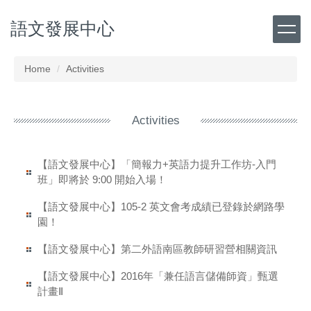
Jump
語文發展中心
to
the
main
content
Home
Activities
block
Activities
【語文發展中心】「簡報力+英語力提升工作坊-入門
班」即將於 9:00 開始入場！
【語文發展中心】105-2 英文會考成績已登錄於網路學
園！
【語文發展中心】第二外語南區教師研習營相關資訊
【語文發展中心】2016年「兼任語言儲備師資」甄選
計畫Ⅱ